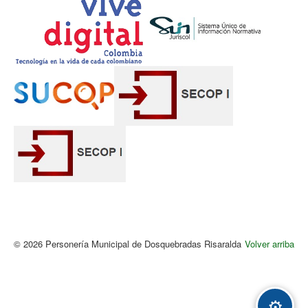
© 2026 Personería Municipal de Dosquebradas Risaralda
Volver arriba
Acc
⚙