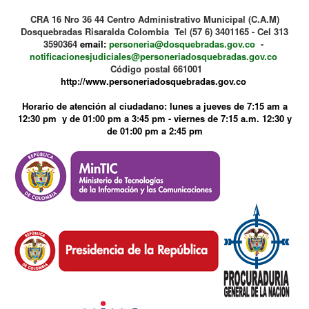
CRA 16 Nro 36 44 Centro Administrativo Municipal (C.A.M)
Dosquebradas Risaralda Colombia Tel (57 6) 3401165 - Cel 313
3590364
email:
personeria@dosquebradas.gov.co
-
notificacionesjudiciales@personeriadosquebradas.gov.co
Código postal 661001
http://www.personeriadosquebradas.gov.co
Horario de atención al ciudadano: lunes a jueves de 7:15 am a
12:30 pm y de 01:00 pm a 3:45 pm - viernes de 7:15 a.m. 12:30 y
de 01:00 pm a 2:45 pm