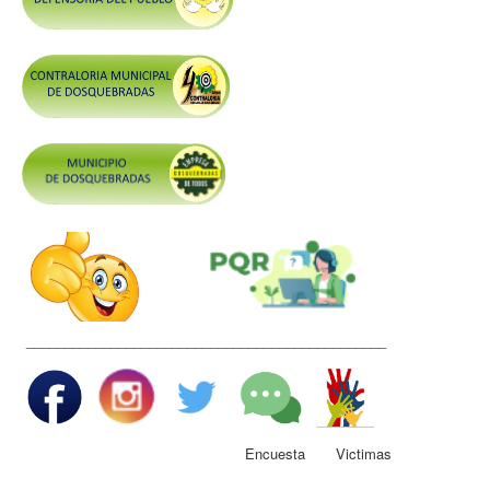
Control y Rendición de Cuentas
Grupos De Interés
Gestión Seguridad y Salud en el Trabajo
Mesa de Victimas
Correo
Conciliación y Daño Antijurídico
Veedurias
Código de Integridad
Gestión del Talento Humano
_______________________________________________
Derechos Fundamentales
Transparencia
Participa
Encuesta Victimas