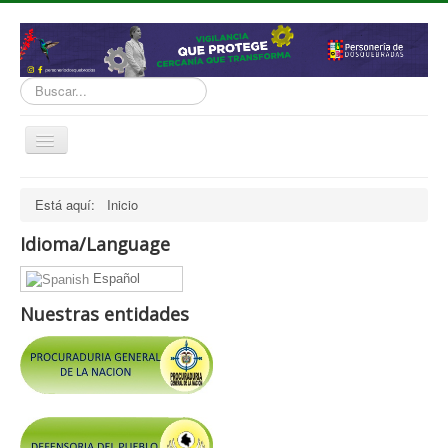
Buscar...
Cambiar
navegación
inicio
Está aquí:
Inicio
Normatividad
Idioma/Language
Nosotros
Español
Presupuesto
Nuestras entidades
Politicas, Planes, Proyectos
Tramites y Servicios
Contratación
Servicio Información