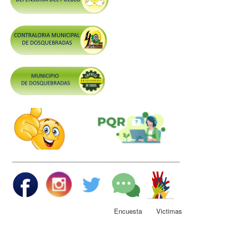
Control y Rendición de Cuentas
Grupos De Interés
Gestión Seguridad y Salud en el Trabajo
Mesa de Victimas
Correo
Conciliación y Daño Antijurídico
Veedurias
Código de Integridad
Gestión del Talento Humano
_______________________________________________
Derechos Fundamentales
Transparencia
Participa
Encuesta Victimas