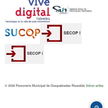
© 2026 Personería Municipal de Dosquebradas Risaralda
Volver arriba
Acc
⚙