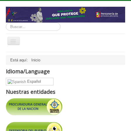
Buscar...
Cambiar
navegación
inicio
Está aquí:
Inicio
Normatividad
Idioma/Language
Nosotros
Español
Presupuesto
Nuestras entidades
Politicas, Planes, Proyectos
Tramites y Servicios
Contratación
Servicio Información