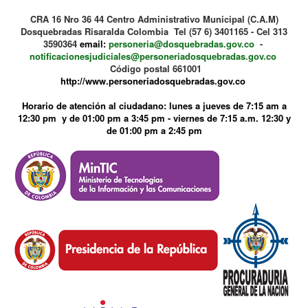
CRA 16 Nro 36 44 Centro Administrativo Municipal (C.A.M)
Dosquebradas Risaralda Colombia Tel (57 6) 3401165 - Cel 313
3590364
email:
personeria@dosquebradas.gov.co
-
notificacionesjudiciales@personeriadosquebradas.gov.co
Código postal 661001
http://www.personeriadosquebradas.gov.co
Horario de atención al ciudadano: lunes a jueves de 7:15 am a
12:30 pm y de 01:00 pm a 3:45 pm - viernes de 7:15 a.m. 12:30 y
de 01:00 pm a 2:45 pm