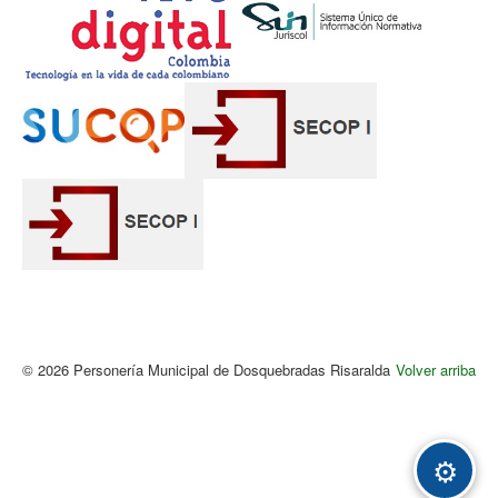
© 2026 Personería Municipal de Dosquebradas Risaralda
Volver arriba
Acc
⚙