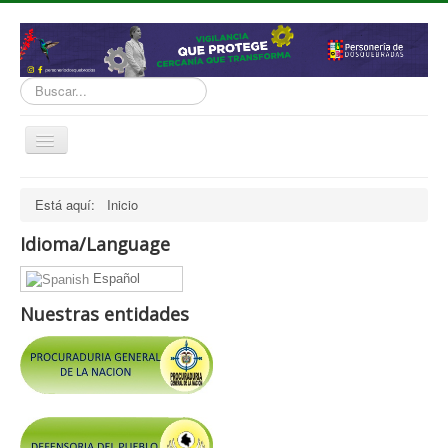
Buscar...
Cambiar
navegación
inicio
Está aquí:
Inicio
Normatividad
Idioma/Language
Nosotros
Español
Presupuesto
Nuestras entidades
Politicas, Planes, Proyectos
Tramites y Servicios
Contratación
Servicio Información