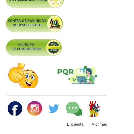
Control y Rendición de Cuentas
Grupos De Interés
Gestión Seguridad y Salud en el Trabajo
Mesa de Victimas
Correo
Conciliación y Daño Antijurídico
Veedurias
Código de Integridad
Gestión del Talento Humano
_______________________________________________
Derechos Fundamentales
Transparencia
Participa
Encuesta Victimas