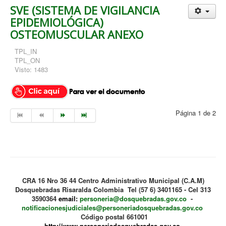
SVE (SISTEMA DE VIGILANCIA
EPIDEMIOLÓGICA)
OSTEOMUSCULAR ANEXO
TPL_IN
TPL_ON
Visto: 1483
Página 1 de 2
CRA 16 Nro 36 44 Centro Administrativo Municipal (C.A.M)
Dosquebradas Risaralda Colombia Tel (57 6) 3401165 - Cel 313
3590364
email:
personeria@dosquebradas.gov.co
-
notificacionesjudiciales@personeriadosquebradas.gov.co
Código postal 661001
http://www.personeriadosquebradas.gov.co