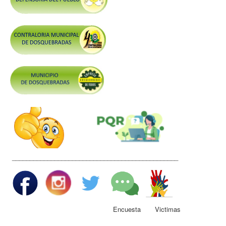
Control y Rendición de Cuentas
Grupos De Interés
Gestión Seguridad y Salud en el Trabajo
Mesa de Victimas
Correo
Conciliación y Daño Antijurídico
Veedurias
Código de Integridad
Gestión del Talento Humano
_______________________________________________
Derechos Fundamentales
Transparencia
Participa
Encuesta Victimas