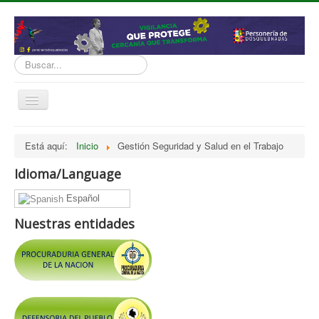
Buscar...
Cambiar
navegación
inicio
Está aquí:
Inicio
Gestión Seguridad y Salud en el Trabajo
Normatividad
Idioma/Language
Nosotros
Español
Presupuesto
Nuestras entidades
Politicas, Planes, Proyectos
Tramites y Servicios
Contratación
Servicio Información