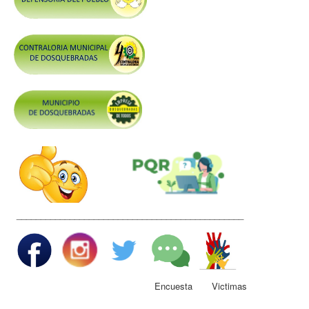
Control y Rendición de Cuentas
Grupos De Interés
Gestión Seguridad y Salud en el Trabajo
Mesa de Victimas
Correo
Conciliación y Daño Antijurídico
Veedurias
Código de Integridad
Gestión del Talento Humano
_______________________________________________
Derechos Fundamentales
Transparencia
Participa
Encuesta Victimas