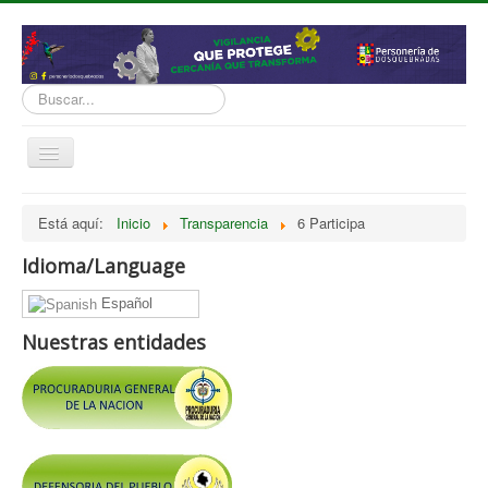
Buscar...
Cambiar
navegación
inicio
Está aquí:
Inicio
Transparencia
6 Participa
Normatividad
Idioma/Language
Nosotros
Español
Presupuesto
Nuestras entidades
Politicas, Planes, Proyectos
Tramites y Servicios
Contratación
Servicio Información