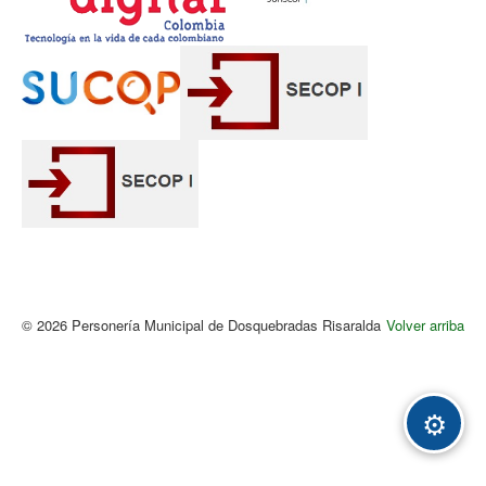
© 2026 Personería Municipal de Dosquebradas Risaralda
Volver arriba
Acc
⚙