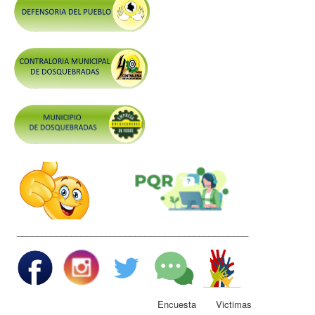
Control y Rendición de Cuentas
Grupos De Interés
Gestión Seguridad y Salud en el Trabajo
Mesa de Victimas
Correo
Conciliación y Daño Antijurídico
Veedurias
Código de Integridad
Gestión del Talento Humano
Derechos Fundamentales
_______________________________________________
Transparencia
Participa
Encuesta Victimas