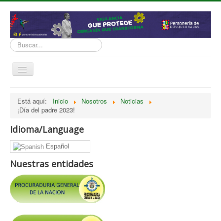
Buscar...
Cambiar
navegación
inicio
Está aquí:
Inicio
Nosotros
Noticias
¡Día del padre 2023!
Normatividad
Nosotros
Idioma/Language
Presupuesto
Español
Politicas, Planes, Proyectos
Nuestras entidades
Tramites y Servicios
Contratación
Servicio Información