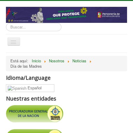
Buscar...
Cambiar
navegación
inicio
Está aquí:
Inicio
Nosotros
Noticias
Día de las Madres
Normatividad
Nosotros
Idioma/Language
Presupuesto
Español
Politicas, Planes, Proyectos
Nuestras entidades
Tramites y Servicios
Contratación
Servicio Información