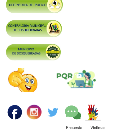
Control y Rendición de Cuentas
Grupos De Interés
Gestión Seguridad y Salud en el Trabajo
Mesa de Victimas
Correo
Conciliación y Daño Antijurídico
Veedurias
Código de Integridad
Gestión del Talento Humano
Derechos Fundamentales
_______________________________________________
Transparencia
Participa
Encuesta Victimas