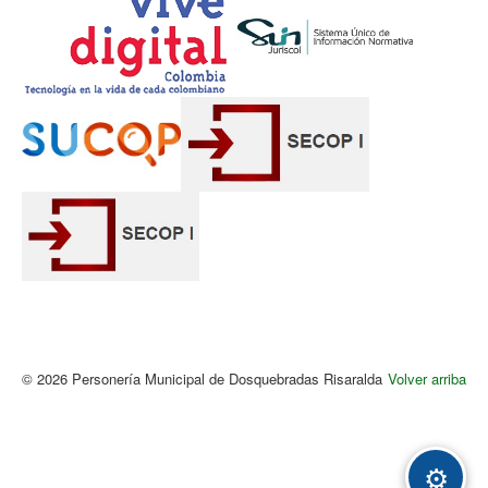
© 2026 Personería Municipal de Dosquebradas Risaralda
Volver arriba
Acc
⚙