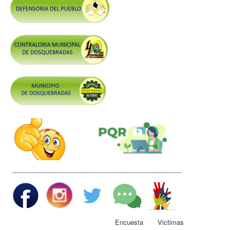
Control y Rendición de Cuentas
Grupos De Interés
Gestión Seguridad y Salud en el Trabajo
Mesa de Victimas
Correo
Conciliación y Daño Antijurídico
Veedurias
Código de Integridad
Gestión del Talento Humano
Derechos Fundamentales
_______________________________________________
Transparencia
Participa
Encuesta Victimas