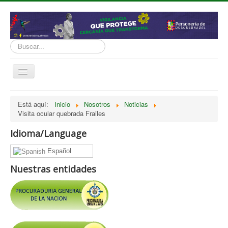
Buscar...
Cambiar
navegación
inicio
Está aquí:
Inicio
Nosotros
Noticias
Visita ocular quebrada Frailes
Normatividad
Nosotros
Idioma/Language
Presupuesto
Español
Politicas, Planes, Proyectos
Nuestras entidades
Tramites y Servicios
Contratación
Servicio Información