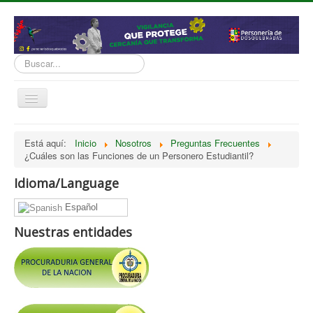
Buscar...
Cambiar
navegación
inicio
Está aquí:
Inicio
Nosotros
Preguntas Frecuentes
¿Cuáles son las Funciones de un Personero Estudiantil?
Normatividad
Nosotros
Idioma/Language
Presupuesto
Español
Politicas, Planes, Proyectos
Nuestras entidades
Tramites y Servicios
Contratación
Servicio Información