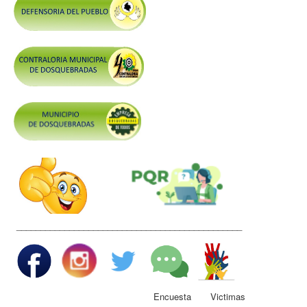
Control y Rendición de Cuentas
Grupos De Interés
Gestión Seguridad y Salud en el Trabajo
Mesa de Victimas
Correo
Conciliación y Daño Antijurídico
Veedurias
Código de Integridad
Gestión del Talento Humano
Derechos Fundamentales
_______________________________________________
Transparencia
Participa
Encuesta Victimas