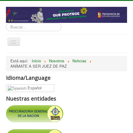
Buscar...
Cambiar
navegación
inicio
Está aquí:
Inicio
Nosotros
Noticias
ANÍMATE A SER JUEZ DE PAZ
Normatividad
Nosotros
Idioma/Language
Presupuesto
Español
Politicas, Planes, Proyectos
Nuestras entidades
Tramites y Servicios
Contratación
Servicio Información