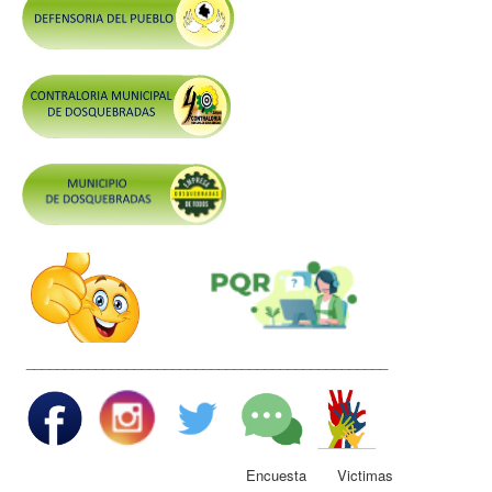
Control y Rendición de Cuentas
Grupos De Interés
Gestión Seguridad y Salud en el Trabajo
Mesa de Victimas
Correo
Conciliación y Daño Antijurídico
Veedurias
Código de Integridad
Gestión del Talento Humano
Derechos Fundamentales
_______________________________________________
Transparencia
Participa
Encuesta Victimas