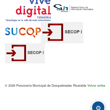
© 2026 Personería Municipal de Dosquebradas Risaralda
Volver arriba
Acc
⚙