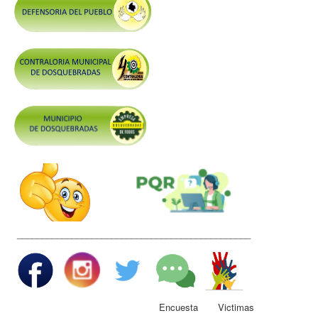
Control y Rendición de Cuentas
Grupos De Interés
Gestión Seguridad y Salud en el Trabajo
Mesa de Victimas
Correo
Conciliación y Daño Antijurídico
Veedurias
Código de Integridad
Gestión del Talento Humano
Derechos Fundamentales
_______________________________________________
Transparencia
Participa
Encuesta Victimas