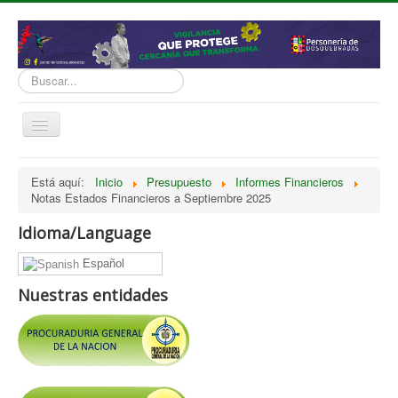
Buscar...
Cambiar
navegación
inicio
Está aquí:
Inicio
Presupuesto
Informes Financieros
Notas Estados Financieros a Septiembre 2025
Normatividad
Nosotros
Idioma/Language
Presupuesto
Español
Politicas, Planes, Proyectos
Nuestras entidades
Tramites y Servicios
Contratación
Servicio Información