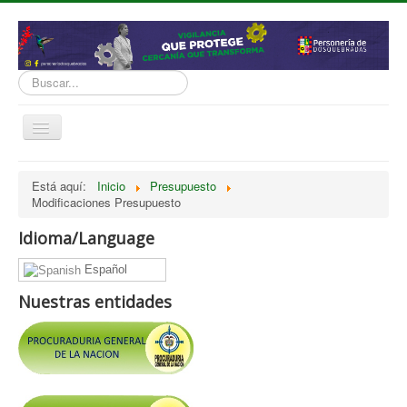
Buscar...
Cambiar
navegación
inicio
Está aquí:
Inicio
Presupuesto
Modificaciones Presupuesto
Normatividad
Nosotros
Idioma/Language
Presupuesto
Español
Politicas, Planes, Proyectos
Nuestras entidades
Tramites y Servicios
Contratación
Servicio Información