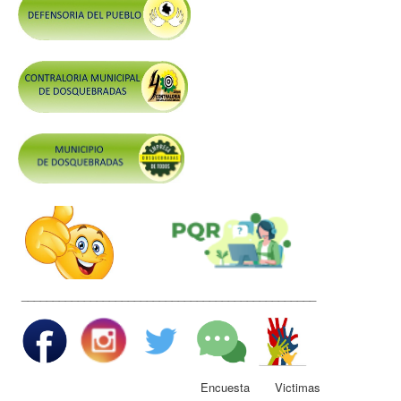
Control y Rendición de Cuentas
Grupos De Interés
Gestión Seguridad y Salud en el Trabajo
Mesa de Victimas
Correo
Conciliación y Daño Antijurídico
Veedurias
Código de Integridad
Gestión del Talento Humano
Derechos Fundamentales
_______________________________________________
Transparencia
Participa
Encuesta Victimas