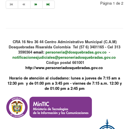
Página 1 de 2
CRA 16 Nro 36 44 Centro Administrativo Municipal (C.A.M)
Dosquebradas Risaralda Colombia Tel (57 6) 3401165 - Cel 313
3590364
email:
personeria@dosquebradas.gov.co
-
notificacionesjudiciales@personeriadosquebradas.gov.co
Código postal 661001
http://www.personeriadosquebradas.gov.co
Horario de atención al ciudadano: lunes a jueves de 7:15 am a
12:30 pm y de 01:00 pm a 3:45 pm - viernes de 7:15 a.m. 12:30 y
de 01:00 pm a 2:45 pm