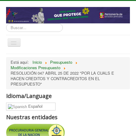
Buscar...
Cambiar
navegación
inicio
Está aquí:
Inicio
Presupuesto
Modificaciones Presupuesto
Normatividad
RESOLUCIÓN 047 ABRIL 25 DE 2022 "POR LA CUALS E
Nosotros
HACEN CREDITOS Y CONTRACREDITOS EN EL
PRESUPUESTO"
Presupuesto
Idioma/Language
Politicas, Planes, Proyectos
Español
Tramites y Servicios
Nuestras entidades
Contratación
Servicio Información