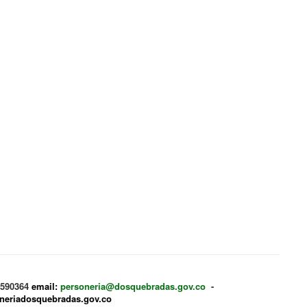
 3590364
email:
personeria@dosquebradas.gov.co
-
oneriadosquebradas.gov.co