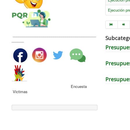
Ejecución pr
_________________________________________
Subcateg
______
Presupues
Presupues
Presupues
Encuesta
Victimas