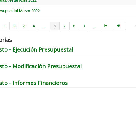
esupuestal Marzo 2022
1
2
3
4
...
6
7
8
9
...
orías
to - Ejecución Presupuestal
to - Modificación Presupuestal
to - Informes Financieros