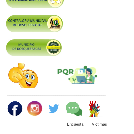
Control y Rendición de Cuentas
Grupos De Interés
Gestión Seguridad y Salud en el Trabajo
Mesa de Victimas
Correo
Conciliación y Daño Antijurídico
Veedurias
Código de Integridad
Gestión del Talento Humano
_______________________________________________
Derechos Fundamentales
Transparencia
Participa
Encuesta Victimas