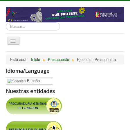
Buscar...
Cambiar
navegación
inicio
Está aquí:
Inicio
Presupuesto
Ejecucion Presupuestal
Normatividad
Idioma/Language
Nosotros
Español
Presupuesto
Nuestras entidades
Politicas, Planes, Proyectos
Tramites y Servicios
Contratación
Servicio Información