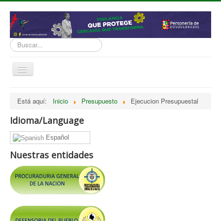
Buscar...
Cambiar
navegación
inicio
Está aquí:
Inicio
Presupuesto
Ejecucion Presupuestal
Normatividad
Idioma/Language
Nosotros
Español
Presupuesto
Nuestras entidades
Politicas, Planes, Proyectos
Tramites y Servicios
Contratación
Servicio Información