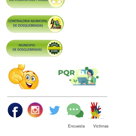
Control y Rendición de Cuentas
Grupos De Interés
Gestión Seguridad y Salud en el Trabajo
Mesa de Victimas
Correo
Conciliación y Daño Antijurídico
Veedurias
Código de Integridad
Gestión del Talento Humano
_______________________________________________
Derechos Fundamentales
Transparencia
Participa
Encuesta Victimas