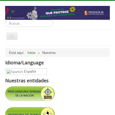
Buscar...
Cambiar
navegación
inicio
Está aquí:
Inicio
Nosotros
Normatividad
Idioma/Language
Nosotros
Español
Presupuesto
Nuestras entidades
Politicas, Planes, Proyectos
Tramites y Servicios
Contratación
Servicio Información