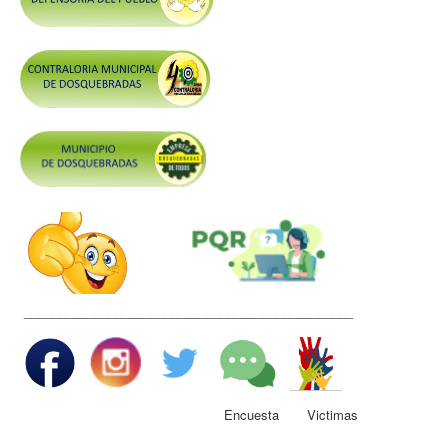
Control y Rendición de Cuentas
Grupos De Interés
Gestión Seguridad y Salud en el Trabajo
Mesa de Victimas
Correo
Conciliación y Daño Antijurídico
Veedurias
Código de Integridad
Gestión del Talento Humano
_______________________________________________
Derechos Fundamentales
Transparencia
Participa
Encuesta Victimas