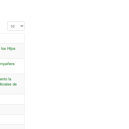
Cantidad a mostrar
 los Hijos
ompañera
ento la
iciales de