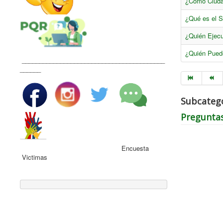
¿Cómo Ciuda
¿Qué es el S
¿Quién Ejecu
¿Quién Puede
_________________________________________
______
Subcateg
Pregunta
Encuesta
Victimas