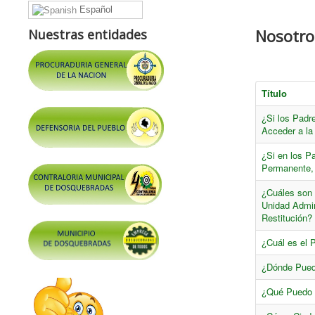
Español
Nosotro
Nuestras entidades
Título
¿Si los Padr
Acceder a la
¿Si en los 
Permanente, e
¿Cuáles son 
Unidad Admin
Restitución?
¿Cuál es el 
¿Dónde Puedo
¿Qué Puedo H