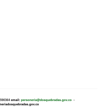
 3590364
email:
personeria@dosquebradas.gov.co
-
oneriadosquebradas.gov.co