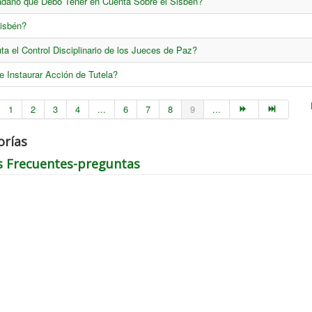
dano que Debo Tener en Cuenta Sobre el Sisbén?
isbén?
ta el Control Disciplinario de los Jueces de Paz?
 Instaurar Acción de Tutela?
1
2
3
4
...
6
7
8
9
...
orías
s Frecuentes-preguntas