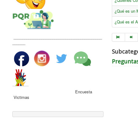
¿Quiénes Con
¿Qué es un M
¿Qué es el 
_________________________________________
______
Subcateg
Pregunta
Encuesta
Victimas