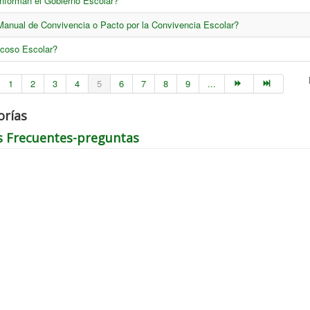
forman el Gobierno Escolar?
anual de Convivencia o Pacto por la Convivencia Escolar?
Acoso Escolar?
1
2
3
4
5
6
7
8
9
...
orías
s Frecuentes-preguntas