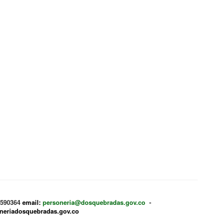
 3590364
email:
personeria@dosquebradas.gov.co
-
oneriadosquebradas.gov.co