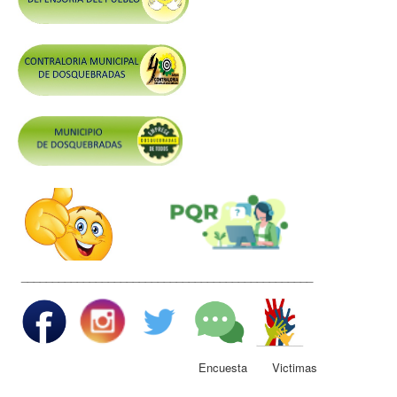
Control y Rendición de Cuentas
Grupos De Interés
Gestión Seguridad y Salud en el Trabajo
Mesa de Victimas
Correo
Conciliación y Daño Antijurídico
Veedurias
Código de Integridad
Gestión del Talento Humano
_______________________________________________
Derechos Fundamentales
Transparencia
Participa
Encuesta Victimas