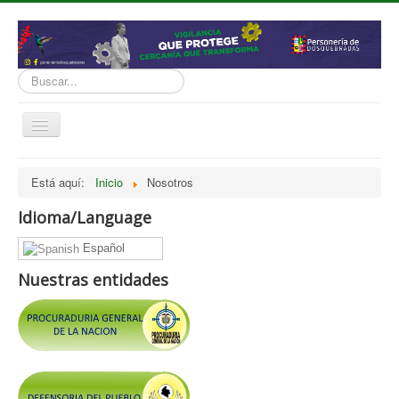
Buscar...
Cambiar
navegación
inicio
Está aquí:
Inicio
Nosotros
Normatividad
Idioma/Language
Nosotros
Español
Presupuesto
Nuestras entidades
Politicas, Planes, Proyectos
Tramites y Servicios
Contratación
Servicio Información